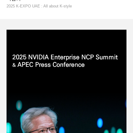
2025 K-EXPO UAE : All about K-style