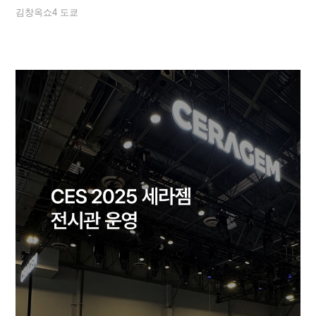
김창옥쇼4 도쿄